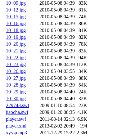
10_09.jpg
2010-05-08 04:39
83K
10_12.jpg
2010-05-08 04:39
81K
10_15.jpg
2010-05-08 04:39
74K
10_16.jpg
2010-05-08 04:39
86K
10_18.jpg
2010-05-08 04:39
81K
10_19.jpg
2010-05-08 04:39
82K
10_20.jpg
2010-05-08 04:39
78K
10_21.jpg
2010-05-08 04:39
83K
10_22.jpg
2010-05-08 04:39
94K
10_23.jpg
2010-05-08 04:39
112K
10_26.jpg
2012-05-04 03:55
34K
10_27.jpg
2010-05-08 04:39
88K
10_28.jpg
2010-05-08 04:39
54K
10_29.jpg
2010-05-08 04:40
24K
10_30.jpg
2010-05-08 04:40
32K
229743.swf
2009-01-10 08:54
23K
jiaocha.swf
2009-01-20 08:35
4.1K
player.swf
2011-08-14 02:13
6.9K
player.xml
2013-02-02 20:49
194
xyssp.mp3
2011-12-29 15:22
2.3M